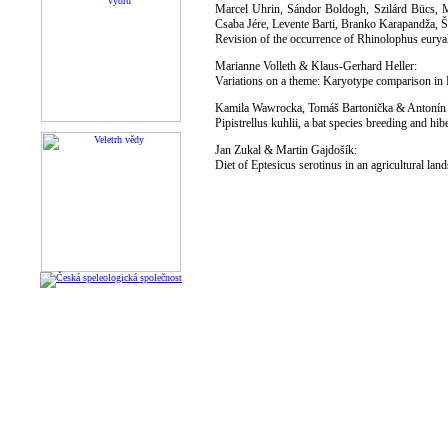
Marcel Uhrin, Sándor Boldogh, Szilárd Bücs, M
Csaba Jére, Levente Barti, Branko Karapandža, Š
Revision of the occurrence of Rhinolophus eurya
Marianne Volleth & Klaus-Gerhard Heller:
Variations on a theme: Karyotype comparison in
Kamila Wawrocka, Tomáš Bartonička & Antonín 
Pipistrellus kuhlii, a bat species breeding and h
Jan Zukal & Martin Gajdošík:
Diet of Eptesicus serotinus in an agricultural la