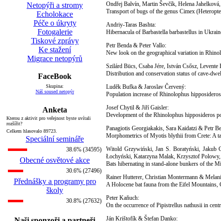
Ondřej Balvín, Martin Ševčík, Helena Jahelková
Netopýři a stromy
Transport of bugs of the genus Cimex (Heteropte
Echolokace
Péče o úkryty
Andriy-Taras Bashta:
Fotogalerie
Hibernacula of Barbastella barbastellus in Ukrai
Tiskové zprávy
Petr Benda & Peter Vallo:
Ke stažení
New look on the geographical variation in Rhino
Migrace netopýrů
Szilárd Bücs, Csaba Jére, István Csősz, Levente
Distribution and conservation status of cave-dw
FaceBook
Skupina:
Luděk Bufka & Jaroslav Červený:
Náš soused netopýr
Population increase of Rhinolophus hipposider
Josef Chytil & Jiří Gaisler:
Anketa
Development of the Rhinolophus hipposideros p
Kterou z aktivit pro veřejnost byste uvítali
rozšířit?
Panagiotis Georgiakakis, Sara Kaidatzi & Petr B
Celkem hlasovalo 89723.
Morphometrics of Myotis blythii from Crete: A ta
Speciální semináře
Witold Grzywiński, Jan S. Boratyński, Jakub
38.6% (34595)
Łochyński, Katarzyna Malak, Krzysztof Polowy
Obecné osvětové akce
Bats hibernating in stand-alone bunkers of the 
30.6% (27496)
Rainer Hutterer, Christian Montermann & Melani
Přednášky a programy pro
A Holocene bat fauna from the Eifel Mountain
školy
Peter Kaňuch:
30.8% (27632)
On the occurrence of Pipistrellus nathusii in cen
Ján Krištofík & Štefan Danko:
Naši sponzoři a partneři