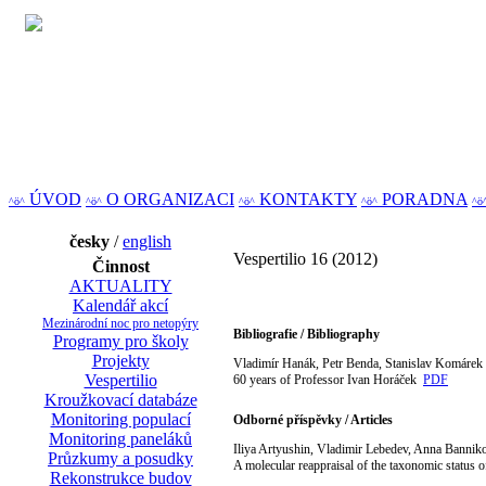
ÚVOD
O ORGANIZACI
KONTAKTY
PORADNA
^ö^
^ö^
^ö^
^ö^
^ö
česky
/
english
Vespertilio 16 (2012)
Činnost
AKTUALITY
Kalendář akcí
Mezinárodní noc pro netopýry
Bibliografie / Bibliography
Programy pro školy
Projekty
Vladimír Hanák, Petr Benda, Stanislav Komárek
Vespertilio
60 years of Professor Ivan Horáček
PDF
Kroužkovací databáze
Monitoring populací
Odborné příspěvky / Articles
Monitoring paneláků
Iliya Artyushin, Vladimir Lebedev, Anna Bannik
Průzkumy a posudky
A molecular reappraisal of the taxonomic status
Rekonstrukce budov