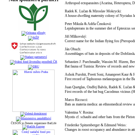
Arthropod ectoparasites (Acarina, Heteroptera, D
Radek K. Lučan & Miroslav Mokrycki:
A house-dwelling maternity colony of Nyctalus le
Peter Mikula & Adéla Čmoková:
Lepidopterans in the summer diet of Eptesicus s
Jiří Mlíkovský:
Correct name for the Indian flying fox (Pteropo
Ján Obuch:
Assemblages of bats in deposits of the Dobšinsk
Sebastien J. Puechmaille, Wassim M. Hizem, Ben
Bat fauna of Tunisia: Review of records and ne
Ashok Purohit, Preeti Soni, Amanpreet Kaur & 
First record of Taphozous melanopogon in the Ba
Juan Quetglas, Ondřej Balvín, Radek K. Lučan &
First records of the bat bug Cacodmus vicinus (H
Marco Riccucci:
Bats as materia medica: an ethnomedical review 
Valentina V. Rosina:
Myotis cf. schaubi and other bats from the Pleist
ČESON je členem organizace BatLife
Friederike Spitzenberger & Edmund Weiss:
Changes in roost occupancy and abundance in atti