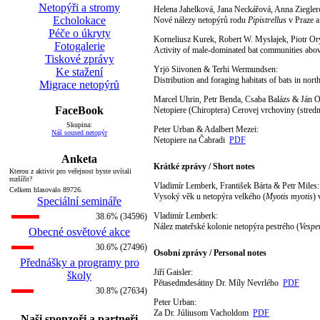
Netopýři a stromy
Helena Jahelková, Jana Neckářová, Anna Ziegle
Echolokace
Nové nálezy netopýrů rodu
Pipistrellus
v Praze 
Péče o úkryty
Korneliusz Kurek, Robert W. Mysłajek, Piotr O
Fotogalerie
Activity of male-dominated bat communities abov
Tiskové zprávy
Yrjö Siivonen & Terhi Wermundsen:
Ke stažení
Distribution and foraging habitats of bats in nor
Migrace netopýrů
Marcel Uhrin, Petr Benda, Csaba Balázs & Ján 
FaceBook
Netopiere (Chiroptera) Cerovej vrchoviny (stre
Skupina:
Peter Urban & Adalbert Mezei:
Náš soused netopýr
Netopiere na Čabradi
PDF
Anketa
Krátké zprávy / Short notes
Kterou z aktivit pro veřejnost byste uvítali
rozšířit?
Vladimír Lemberk, František Bárta & Petr Miles:
Celkem hlasovalo 89726.
Vysoký věk u netopýra velkého (
Myotis myotis
)
Speciální semináře
Vladimír Lemberk:
38.6% (34596)
Nález mateřské kolonie netopýra pestrého (
Vespe
Obecné osvětové akce
30.6% (27496)
Osobní zprávy / Personal notes
Přednášky a programy pro
Jiří Gaisler:
školy
Pětasedmdesátiny Dr. Míly Nevrlého
PDF
30.8% (27634)
Peter Urban:
Za Dr. Júliusom Vacholdom
PDF
Naši sponzoři a partneři