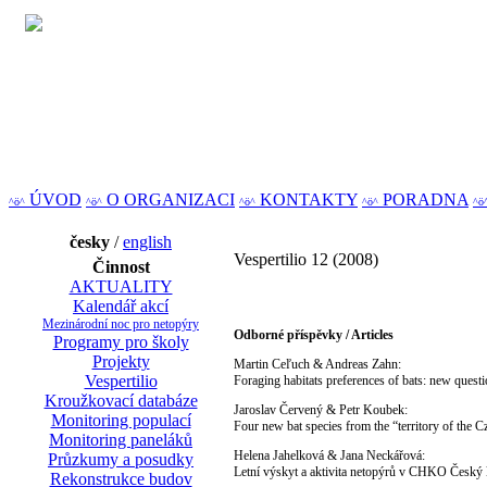
ÚVOD
O ORGANIZACI
KONTAKTY
PORADNA
^ö^
^ö^
^ö^
^ö^
^ö
česky
/
english
Vespertilio 12 (2008)
Činnost
AKTUALITY
Kalendář akcí
Mezinárodní noc pro netopýry
Odborné příspěvky / Articles
Programy pro školy
Projekty
Martin Ceľuch & Andreas Zahn:
Vespertilio
Foraging habitats preferences of bats: new questio
Kroužkovací databáze
Jaroslav Červený & Petr Koubek:
Monitoring populací
Four new bat species from the “territory of the
Monitoring paneláků
Helena Jahelková & Jana Neckářová:
Průzkumy a posudky
Letní výskyt a aktivita netopýrů v CHKO Český
Rekonstrukce budov