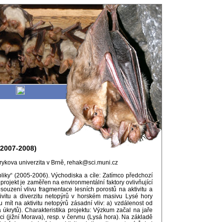
(2007-2008)
arykova univerzita v Brně, rehak@sci.muni.cz
liky“ (2005-2006). Východiska a cíle: Zatímco předchozí
 projekt je zaměřen na environmentální faktory ovlivňující
souzení vlivu fragmentace lesních porostů na aktivitu a
tivitu a diverzitu netopýrů v horském masivu Lysé hory
ít na aktivitu netopýrů zásadní vliv: a) vzdálenost od
 úkrytů). Charakteristika projektu: Výzkum začal na jaře
 (jižní Morava), resp. v červnu (Lysá hora). Na základě