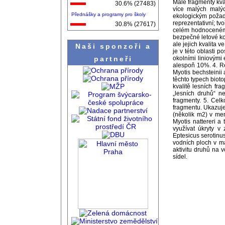
Malé fragmenty kva
30.6% (27483)
více malých malý
Přednášky a programy pro školy
ekologickým požad
reprezentativní; tv
30.8% (27617)
celém hodnoceném ú
bezpečné letové kor
ale jejich kvalita
Naši sponzoři a
je v této oblasti
partneři
okolními liniovými
alespoň 10%. 4. Rel
Myotis bechsteinii 
těchto typech biot
kvalitě lesních fr
„lesních druhů“ n
fragmenty. 5. Celk
fragmentu. Ukazuje
(několik m2) v men
Myotis nattereri a
využívat úkryty v 
Eptesicus serotinus
vodních ploch v ma
aktivitu druhů na 
sídel.