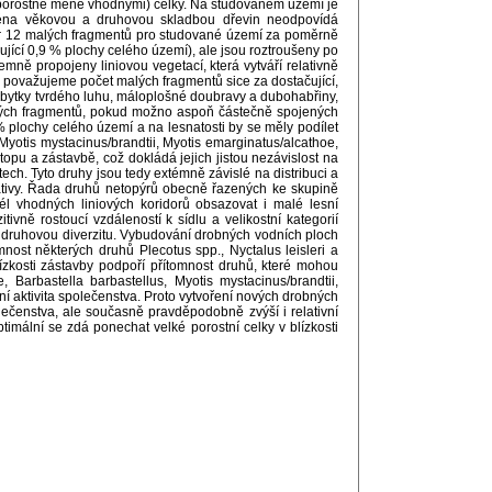
ť porostně méně vhodnými) celky. Na studovaném území je
jména věkovou a druhovou skladbou dřevin neodpovídá
r 12 malých fragmentů pro studované území za poměrně
ující 0,9 % plochy celého území), ale jsou roztroušeny po
ně propojeny liniovou vegetací, která vytváří relativně
hu považujeme počet malých fragmentů sice za dostačující,
í zbytky tvrdého luhu, máloplošné doubravy a dubohabřiny,
dných fragmentů, pokud možno aspoň částečně spojených
% plochy celého území a na lesnatosti by se měly podílet
 Myotis mystacinus/brandtii, Myotis emarginatus/alcathoe,
topu a zástavbě, což dokládá jejich jistou nezávislost na
ch. Tyto druhy jsou tedy extémně závislé na distribuci a
nativy. Řada druhů netopýrů obecně řazených ke skupině
l vhodných liniových koridorů obsazovat i malé lesní
ivně rostoucí vzdáleností k sídlu a velikostní kategorií
 druhovou diverzitu. Vybudování drobných vodních ploch
nost některých druhů Plecotus spp., Nyctalus leisleri a
blízkosti zástavby podpoří přítomnost druhů, které mohou
, Barbastella barbastellus, Myotis mystacinus/brandtii,
ivní aktivita společenstva. Proto vytvoření nových drobných
lečenstva, ale současně pravděpodobně zvýší i relativní
timální se zdá ponechat velké porostní celky v blízkosti