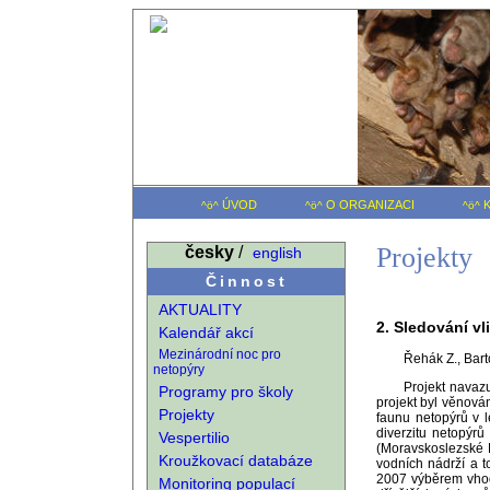
ÚVOD
O ORGANIZACI
K
^ö^
^ö^
^ö^
Projekty
česky
/
english
Činnost
AKTUALITY
2. Sledování v
Kalendář akcí
Mezinárodní noc pro
Řehák Z., Bart
netopýry
Projekt navazu
Programy pro školy
projekt byl věnován
Projekty
faunu netopýrů v l
diverzitu netopýr
Vespertilio
(Moravskoslezské B
Kroužkovací databáze
vodních nádrží a t
2007 výběrem vhodn
Monitoring populací