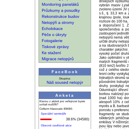
dřívějších výzkumů
Monitoring paneláků
vybrán masiv Lysé
zvoleno území JV o
Průzkumy a posudky
s.š., tj. 33,3 km 
Rekonstrukce budov
krajinou (pole, lo
rozloze do 100 ha, 
Netopýři a stromy
a doporučení 1. Z 
Echolokace
společenstva a po
zastoupení jednotl
Péče o úkryty
netopýrů nemá větš
Fotogalerie
určité druhy netopý
a na studovaných b
Tiskové zprávy
charakter jakýchsi
Ke stažení
vysoký počet druhů
Jako optimální v o
Migrace netopýrů
malých fragmentů 
(810 km2) tvořilo 
což z celého sled
FaceBook
lesní celky vyskyt
listnatých stromů 
Skupina:
původními listnatý
Náš soused netopýr
druhy poskytují n
Odumírající dřevn
borkou nabízejí po
Anketa
(nad 1000 ha) dost
Kterou z aktivit pro veřejnost byste
alespoň 10% z celk
uvítali rozšířit?
myotis a B. barbas
Celkem hlasovalo 89680.
porostu s preferen
Speciální semináře
fragmenty ve stud
některých jehlična
38.6% (34580)
enklávy. V nížinný
Obecné osvětové akce
jsou lípy nebo ja