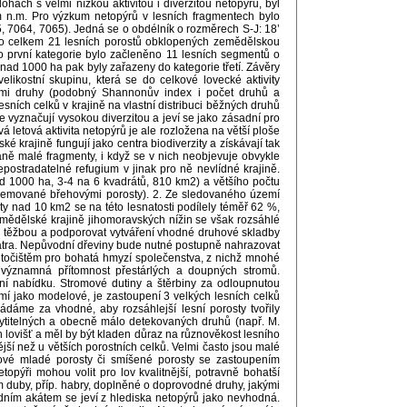
hách s velmi nízkou aktivitou i diverzitou netopýrů, byl
 n.m. Pro výzkum netopýrů v lesních fragmentech bylo
, 7064, 7065). Jedná se o obdélník o rozměrech S-J: 18’
bráno celkem 21 lesních porostů obklopených zemědělskou
. Do první kategorie bylo začleněno 11 lesních segmentů o
 nad 1000 ha pak byly zařazeny do kategorie třetí. Závěry
likostní skupinu, která se do celkové lovecké aktivity
nými druhy (podobný Shannonův index i počet druhů a
sních celků v krajině na vlastní distribuci běžných druhů
 vyznačují vysokou diverzitou a jeví se jako zásadní pro
á letová aktivita netopýrů je ale rozložena na větší ploše
 krajině fungují jako centra biodiverzity a získávají tak
aně malé fragmenty, i když se v nich neobjevuje obvykle
epostradatelné refugium v jinak pro ně nevlídné krajině.
ad 1000 ha, 3-4 na 6 kvadrátů, 810 km2) a většího počtu
e lemované břehovými porosty). 2. Ze sledovaného území
ty nad 10 km2 se na této lesnatosti podílely téměř 62 %,
ědělské krajině jihomoravských nížin se však rozsáhlé
nou těžbou a podporovat vytváření vhodné druhové skladby
 patra. Nepůvodní dřeviny bude nutné postupně nahrazovat
 útočištěm pro bohatá hmyzí společenstva, z nichž mnohé
e významná přítomnost přestárlých a doupných stromů.
ní nabídku. Stromové dutiny a štěrbiny za odloupnutou
mí jako modelové, je zastoupení 3 velkých lesních celků
ádáme za vhodné, aby rozsáhlejší lesní porosty tvořily
hytitelných a obecně málo detekovaných druhů (např. M.
 lovišť a měl by být kladen důraz na různověkost lesního
jší než u větších porostních celků. Velmi často jsou malé
lkové mladé porosty či smíšené porosty se zastoupením
topýři mohou volit pro lov kvalitnější, potravně bohatší
m duby, příp. habry, doplněné o doprovodné druhy, jakými
dním akátem se jeví z hlediska netopýrů jako nevhodná.