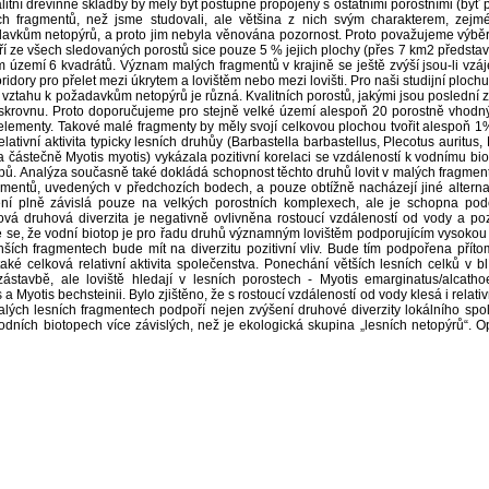
litní dřevinné skladby by měly být postupně propojeny s ostatními porostními (by
ch fragmentů, než jsme studovali, ale většina z nich svým charakterem, ze
avkům netopýrů, a proto jim nebyla věnována pozornost. Proto považujeme výbě
oří ze všech sledovaných porostů sice pouze 5 % jejich plochy (přes 7 km2 představ
zemí 6 kvadrátů. Význam malých fragmentů v krajině se ještě zvýší jsou-li vzájem
idory pro přelet mezi úkrytem a lovištěm nebo mezi lovišti. Pro naši studijní ploc
 ve vztahu k požadavkům netopýrů je různá. Kvalitních porostů, jakými jsou posledn
 poskrovnu. Proto doporučujeme pro stejně velké území alespoň 20 porostně vho
 elementy. Takové malé fragmenty by měly svojí celkovou plochou tvořit alespoň 1
ativní aktivita typicky lesních druhůy (Barbastella barbastellus, Plecotus auritus,
a částečně Myotis myotis) vykázala pozitivní korelaci se vzdáleností k vodnímu bio
opů. Analýza současně také dokládá schopnost těchto druhů lovit v malých fragmente
agmentů, uvedených v předchozích bodech, a pouze obtížně nacházejí jiné alter
ení plně závislá pouze na velkých porostních komplexech, ale je schopna podé
ová druhová diverzita je negativně ovlivněna rostoucí vzdáleností od vody a pozit
 se, že vodní biotop je pro řadu druhů významným lovištěm podporujícím vysokou
ších fragmentech bude mít na diverzitu pozitivní vliv. Bude tím podpořena přítom
 také celková relativní aktivita společenstva. Ponechání větších lesních celků v 
zástavbě, ale loviště hledají v lesních porostech - Myotis emarginatus/alcathoe
 a Myotis bechsteinii. Bylo zjištěno, že s rostoucí vzdáleností od vody klesá i relat
lých lesních fragmentech podpoří nejen zvýšení druhové diverzity lokálního spo
vodních biotopech více závislých, než je ekologická skupina „lesních netopýrů“. Op