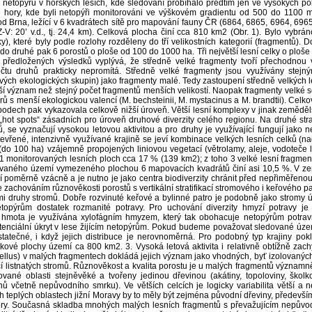
 netopýrů v horských lesích, kde sledování probíhalo předtím jen ve vysokých polo
 hory, kde byli netopýři monitorováni ve výškovém gradientu od 500 do 1100 m
d Brna, ležící v 6 kvadrátech sítě pro mapování fauny ČR (6864, 6865, 6964, 6965
a Z-V: 20’ v.d., tj. 24,4 km). Celková plocha činí cca 810 km2 (Obr. 1). Bylo vy
uky), které byly podle rozlohy rozděleny do tří velikostních kategorií (fragmentů)
do druhé pak 6 porostů o ploše od 100 do 1000 ha. Tři největší lesní celky o ploše
předložených výsledků vyplývá, že středně velké fragmenty tvoří přechodnou ve
čtu druhů prakticky nepromítá. Středně velké fragmenty jsou využívány stej
ivých ekologických skupin) jako fragmenty malé. Tedy zastoupení středně velkých le
í význam než stejný počet fragmentů menších velikostí. Naopak fragmenty velké se
rů s menší ekologickou valencí (M. bechsteinii, M. mystacinus a M. brandtii). Celkov
odech pak vykazovala celkově nižší úroveň. Větší lesní komplexy v jinak zemědělské
 „hot spots“ zásadních pro úroveň druhové diverzity celého regionu. Na druhé str
, se vyznačují vysokou letovou aktivitou a pro druhy je využívající fungují jako n
tevřené, intenzivně využívané krajině se jeví kombinace velkých lesních celků (n
(do 100 ha) vzájemně propojených liniovou vegetací (větrolamy, aleje, vodoteč
21 monitorovaných lesních ploch cca 17 % (139 km2); z toho 3 velké lesní fragmen
ovaného území vymezeného plochou 6 mapovacích kvadrátů činí asi 10,5 %. V zem
ují poměrně vzácně a je nutno je jako centra biodiverzity chránit před nepřiměře
se zachováním různověkosti porostů s vertikální stratifikací stromového i keřového
mi druhy stromů. Dobře rozvinuté keřové a bylinné patro je podobně jako stromy
etopýrům dostatek rozmanité potravy. Pro uchování diverzity hmyzí potravy j
í hmota je využívána xylofágním hmyzem, který tak obohacuje netopýrům potrav
tenciální úkryt v lese žijícím netopýrům. Pokud budeme považovat sledované úze
atečné, i když jejich distribuce je nerovnoměrná. Pro podobný typ krajiny pokl
ové plochy území ca 800 km2. 3. Vysoká letová aktivita i relativně obtížně zac
tellus) v malých fragmentech dokládá jejich význam jako vhodných, byť izolovaných
cí listnatých stromů. Různověkost a kvalita porostu je u malých fragmentů významně
ované oblasti stejněvěké a tvořeny jedinou dřevinou (akátiny, topoloviny, ško
nů včetně nepůvodního smrku). Ve větších celcích je logicky variabilita větší a ne
ch teplých oblastech jižní Moravy by to měly být zejména původní dřeviny, předevší
vory. Současná skladba mnohých malých lesních fragmentů s převažujícím nepůvo