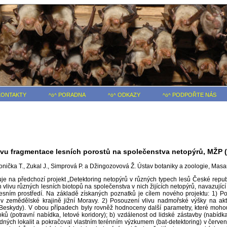
ONTAKTY
PORADNA
ODKAZY
PODPOŘTE NÁS
^ö^
^ö^
^ö^
livu fragmentace lesních porostů na společenstva netopýrů, MŽP 
onička T., Zukal J., Simprová P. a Džingozovová Ž. Ústav botaniky a zoologie, Mas
je na předchozí projekt „Detektoring netopýrů v různých typech lesů České repub
 vlivu různých lesních biotopů na společenstva v nich žijících netopýrů, navazující
esním prostředí. Na základě získaných poznatků je cílem nového projektu: 1) Po
ů v zemědělské krajině jižní Moravy. 2) Posouzení vlivu nadmořské výšky na ak
eskydy). V obou případech byly rovněž hodnoceny další parametry, které mohou m
oků (potravní nabídka, letové koridory); b) vzdálenost od lidské zástavby (nabídka
ých lokalit a pokračoval vlastním terénním výzkumem (bat-detektoring) v červenci