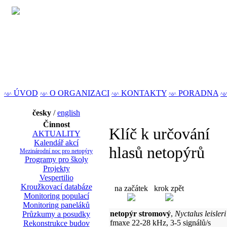
ÚVOD
O ORGANIZACI
KONTAKTY
PORADNA
^ö^
^ö^
^ö^
^ö^
^ö
česky
/
english
Činnost
Klíč k určování
AKTUALITY
Kalendář akcí
hlasů netopýrů
Mezinárodní noc pro netopýry
Programy pro školy
Projekty
Vespertilio
Kroužkovací databáze
na začátek
krok zpět
Monitoring populací
Monitoring paneláků
netopýr stromový
,
Nyctalus leisleri
Průzkumy a posudky
fmaxe 22-28 kHz, 3-5 signálů/s
Rekonstrukce budov