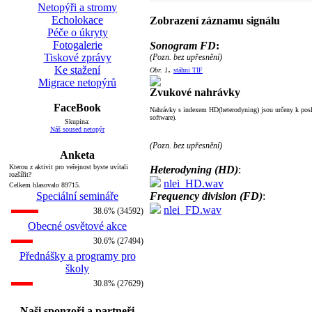
Netopýři a stromy
Echolokace
Zobrazení záznamu signálu
Péče o úkryty
Fotogalerie
Sonogram FD
:
Tiskové zprávy
(Pozn. bez upřesnění)
.
Ke stažení
Obr. 1
stáhni TIF
Migrace netopýrů
Zvukové nahrávky
FaceBook
Nahrávky s indexem HD(heterodyning) jsou určeny k posle
software).
Skupina:
Náš soused netopýr
(Pozn. bez upřesnění)
Anketa
Kterou z aktivit pro veřejnost byste uvítali
Heterodyning (HD)
:
rozšířit?
nlei_HD.wav
Celkem hlasovalo 89715.
Speciální semináře
Frequency division (FD)
:
nlei_FD.wav
38.6% (34592)
Obecné osvětové akce
30.6% (27494)
Přednášky a programy pro
školy
30.8% (27629)
Naši sponzoři a partneři