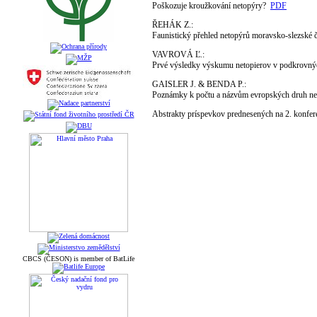
Poškozuje kroužkování netopýry?
PDF
ŘEHÁK Z.:
Faunistický přehled netopýrů moravsko-slezské č
VAVROVÁ Ľ.:
Prvé výsledky výskumu netopierov v podkrovnýc
GAISLER J. & BENDA P.:
Poznámky k počtu a názvům evropských druh n
Abstrakty príspevkov prednesených na 2. konfer
CBCS (ČESON) is member of BatLife