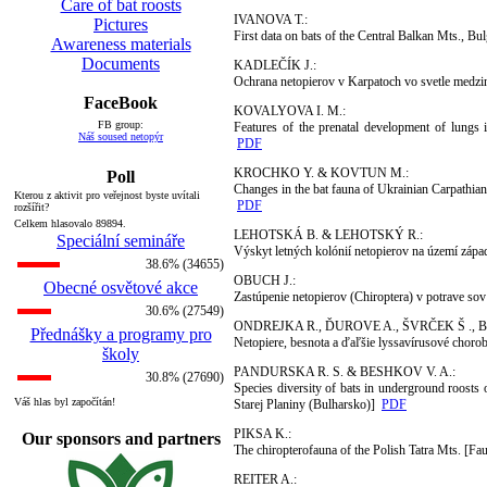
Care of bat roosts
IVANOVA T.:
Pictures
First data on bats of the Central Balkan Mts., 
Awareness materials
Documents
KADLEČÍK J.:
Ochrana netopierov v Karpatoch vo svetle medzi
FaceBook
KOVALYOVA I. M.:
FB group:
Features of the prenatal development of lungs 
Náš soused netopýr
PDF
KROCHKO Y. & KOVTUN M.:
Poll
Changes in the bat fauna of Ukrainian Carpathia
Kterou z aktivit pro veřejnost byste uvítali
PDF
rozšířit?
Celkem hlasovalo 89894.
LEHOTSKÁ B. & LEHOTSKÝ R.:
Speciální semináře
Výskyt letných kolónií netopierov na území zá
38.6% (34655)
OBUCH J.:
Obecné osvětové akce
Zastúpenie netopierov (Chiroptera) v potrave so
30.6% (27549)
ONDREJKA R., ĎUROVE A., ŠVRČEK Š ., 
Přednášky a programy pro
Netopiere, besnota a ďaľšie lyssavírusové chor
školy
PANDURSKA R. S. & BESHKOV V. A.:
30.8% (27690)
Species diversity of bats in underground roosts
Váš hlas byl započítán!
Starej Planiny (Bulharsko)]
PDF
PIKSA K.:
Our sponsors and partners
The chiropterofauna of the Polish Tatra Mts. [F
REITER A.: