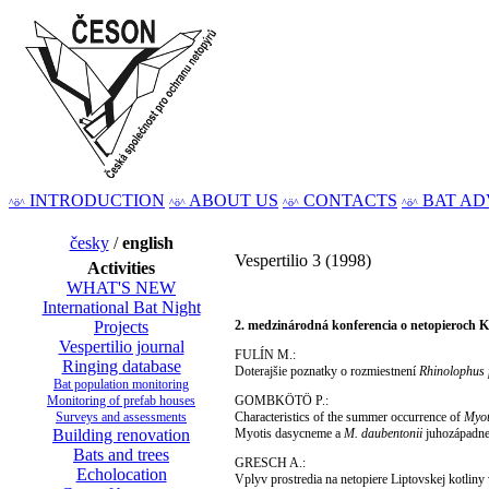
INTRODUCTION
ABOUT US
CONTACTS
BAT AD
^ö^
^ö^
^ö^
^ö^
česky
/
english
Vespertilio 3 (1998)
Activities
WHAT'S NEW
International Bat Night
Projects
2. medzinárodná konferencia o netopieroch 
Vespertilio journal
FULÍN M.:
Ringing database
Doterajšie poznatky o rozmiestnení
Rhinolophus
Bat population monitoring
Monitoring of prefab houses
GOMBKÖTÖ P.:
Surveys and assessments
Characteristics of the summer occurrence of
Myot
Building renovation
Myotis dasycneme
a
M. daubentonii
juhozápadne
Bats and trees
GRESCH A.:
Echolocation
Vplyv prostredia na netopiere Liptovskej kotlin