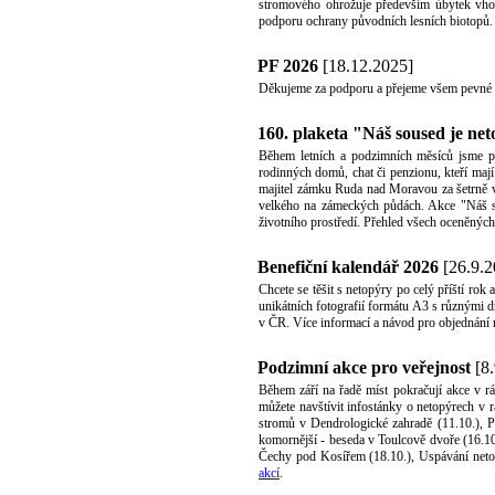
stromového ohrožuje především úbytek vhodn
podporu ochrany původních lesních biotopů.
PF 2026
[18.12.2025]
Děkujeme za podporu a přejeme všem pevné z
160. plaketa "Náš soused je n
Během letních a podzimních měsíců jsme př
rodinných domů, chat či penzionu, kteří maj
majitel zámku Ruda nad Moravou za šetrně ve
velkého na zámeckých půdách. Akce "Náš s
životního prostředí. Přehled všech oceněnýc
Benefiční kalendář 2026
[26.9.2
Chcete se těšit s netopýry po celý příští rok
unikátních fotografií formátu A3 s různými 
v ČR. Více informací a návod pro objednání 
Podzimní akce pro veřejnost
[8.
Během září na řadě míst pokračují akce v 
můžete navštívit infostánky o netopýrech v
stromů v Dendrologické zahradě (11.10.), P
komornější - beseda v Toulcově dvoře (16.1
Čechy pod Kosířem (18.10.), Uspávání neto
akcí
.