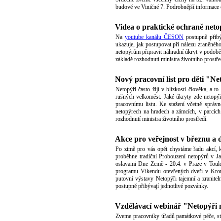
budově ve Viničné 7. Podrobnější informace
Videa o praktické ochraně net
Na
youtube kanálu ČESON
postupně přibý
ukazuje, jak postupovat při nálezu zraněnéh
netopýrům připravit náhradní úkryt v podob
základě rozhodnutí ministra životního prostře
Nový pracovní list pro děti "Ne
Netopýři často žijí v blízkosti člověka, a t
rušných velkoměst. Jaké úkryty zde netopý
pracovnímu listu. Ke stažení včetně správ
netopýrech na hradech a zámcích, v parcí
rozhodnutí ministra životního prostředí.
Akce pro veřejnost v březnu a
Po zimě pro vás opět chystáme řadu akcí, k
proběhne tradiční Probouzení netopýrů v J
oslavami Dne Země - 20.4. v Praze v Toul
programu Víkendu otevřených dveří v Krou
putovní výstavy Netopýři tajemní a zranite
postupně přibývají jednotlivé pozvánky.
Vzdělávací webinář "Netopýři 
Zveme pracovníky úřadů památkové péče, stav