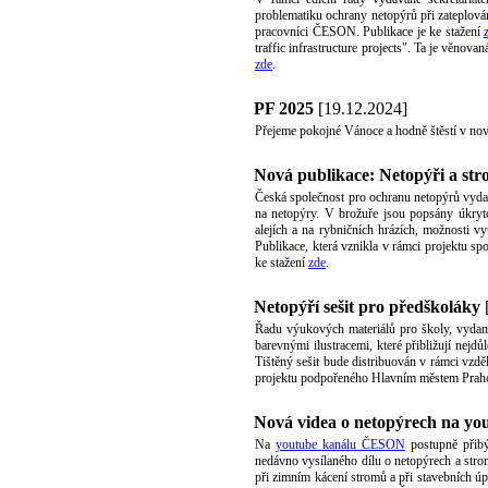
problematiku ochrany netopýrů při zateplován
pracovníci ČESON. Publikace je ke stažení
traffic infrastructure projects". Ta je věnov
zde
.
PF 2025
[19.12.2024]
Přejeme pokojné Vánoce a hodně štěstí v no
Nová publikace: Netopýři a str
Česká společnost pro ochranu netopýrů vyda
na netopýry. V brožuře jsou popsány úkryto
alejích a na rybničních hrázích, možnosti vy
Publikace, která vznikla v rámci projektu s
ke stažení
zde
.
Netopýří sešit pro předškoláky
Řadu výukových materiálů pro školy, vydan
barevnými ilustracemi, které přibližují nejdů
Tištěný sešit bude distribuován v rámci vzdě
projektu podpořeného Hlavním městem Prah
Nová videa o netopýrech na yo
Na
youtube kanálu ČESON
postupně přibý
nedávno vysílaného dílu o netopýrech a stro
při zimním kácení stromů a při stavebních 