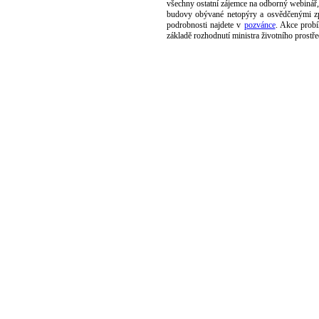
všechny ostatní zájemce na odborný webinář,
budovy obývané netopýry a osvědčenými způ
podrobnosti najdete v
pozvánce
. Akce prob
základě rozhodnutí ministra životního prostře