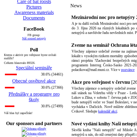
Care of bat roosts
News
Pictures
Awareness materials
Mezinárodní noc pro netopýry 
Documents
A je tu další ročník Mezinárodní noci pro net
do 3. října 2026 na různých lokalitách po 
FaceBook
netopýrů a navštívíte řadu nevšedních míst. 
FB group:
Náš soused netopýr
Zveme na seminář Ochrana létaj
Poll
Všechny zájemce srdečně zveme na zajímavý 
Kterou z aktivit pro veřejnost byste uvítali
lokalit s vysokým rizikem mortality způsoben
rozšířit?
rámci projektu ?Zachování bezpečných migr
Celkem hlasovalo 89326.
programem Interreg Česko-Sasko 2021-2027
Speciální semináře
polacikova@mail.muni.cz. Více v
pozvánce
38.6% (34461)
Obecné osvětové akce
Akce pro veřejnost v červnu
[26
30.6% (27366)
Všechny zájemce o netopýry srdečně zveme na
náš stánek na Veletrhu vědy v Praze - Let
Přednášky a programy pro
Lukov u Zlína, v sobotu 7. června pak v ZOO
školy
bude netopýří večer ve Staré Boleslavi, v 
30.8% (27499)
vycházka v Dačicích. Nově můžete zhlédnou
Cvikově. Sledujte
kalendář akcí
.
Váš hlas byl započítán!
Our sponsors and partners
Nové vydání knihy Naši netopý
Skvělá kniha "Naši netopýři" od Miloše A
netopýrů u nás, do níž cennými daty přispěl