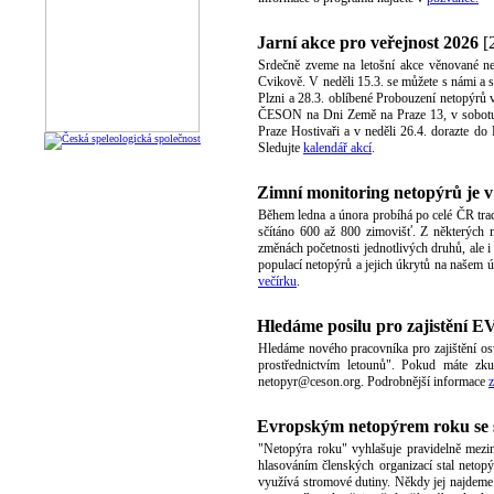
Jarní akce pro veřejnost 2026
[
Srdečně zveme na letošní akce věnované ne
Cvikově. V neděli 15.3. se můžete s námi a 
Plzni a 28.3. oblíbené Probouzení netopýrů 
ČESON na Dni Země na Praze 13, v sobotu 
Praze Hostivaři a v neděli 26.4. dorazte do
Sledujte
kalendář akcí
.
Zimní monitoring netopýrů je 
Během ledna a února probíhá po celé ČR tr
sčítáno 600 až 800 zimovišť. Z některých m
změnách početnosti jednotlivých druhů, ale i
populací netopýrů a jejich úkrytů na našem 
večírku
.
Hledáme posilu pro zajistění E
Hledáme nového pracovníka pro zajištění osvě
prostřednictvím letounů". Pokud máte zk
netopyr@ceson.org. Podrobnější informace
z
Evropským netopýrem roku se s
"Netopýra roku" vyhlašuje pravidelně mezi
hlasováním členských organizací stal netopý
využívá stromové dutiny. Někdy jej najdeme