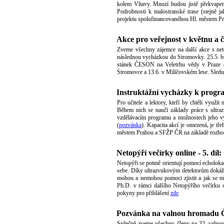
kolem Vltavy. Mnozí budou jistě překvapen
Podrobnosti k malostranské trase (stejně 
projektu spolufinancovanéhou Hl. městem Pra
Akce pro veřejnost v květnu a 
Zveme všechny zájemce na další akce s net
následnou vycházkou do Stromovky. 25.5. bud
stánek ČESON na Veletrhu vědy v Praze - L
Stromovce a 13.6. v Milíčovském lese. Sledu
Instruktážní vycházky k progr
Pro učitele a lektory, kteří by chtěli využ
Během nich se naučí základy práce s ultraz
vzdělávacím programu a možnostech jeho vyu
(
pozvánka
). Kapacita akcí je omezená, je tř
městem Prahou a SFŽP ČR na základě rozhodn
Netopýří večírky online - 5. díl
Netopýři se potmě orientují pomocí echolokac
sebe. Díky ultrazvukovým detektorům dokážem
mohou a nemohou pomoci zjistit a jak se m
Ph.D. v rámci dalšího Netopýřího večírku 
pokyny pro přihlášení
zde
.
Pozvánka na valnou hromadu
Srdečně zveme všechny členy na 32. valno