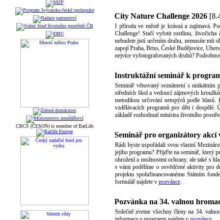
City Nature Challenge 2026
[8.
I příroda ve městě je krásná a zajímavá. P
Challenge! Stačí vyfotit rostlinu, živočich
nebudete jistí určením druhu, nemusíte mít o
zapojí Praha, Brno, České Budějovice, Uhers
nejvíce vyfotografovaných druhů? Podrobnos
Instruktážní seminář k progra
Seminář věnovaný seznámení s unikátním p
středních škol a vedoucí zájmových kroužků
metodikou určování netopýrů podle hlasů. Př
vzdělávacích programů pro děti i dospělé.
základě rozhodnutí ministra životního prostře
CBCS (ČESON) is member of BatLife
Seminář pro organizátory akcí 
Rádi byste uspořádali svou vlastní Mezinárod
jejího programu? Přijďte na seminář, který p
ohrožení a možnostmi ochrany, ale také s hl
s vámi podělíme o osvědčené aktivity pro dě
projektu spolufinancovanému Státním fondem
formulář najdete v
pozvánce
.
Pozvánka na 34. valnou hro
Srdečně zveme všechny členy na 34. valnou
informace o programu najdete v
pozvánce.