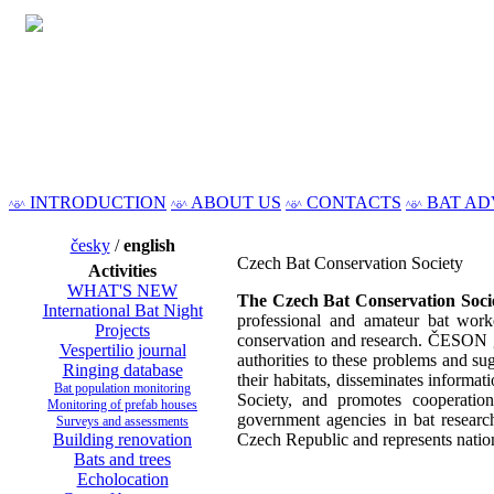
INTRODUCTION
ABOUT US
CONTACTS
BAT AD
^ö^
^ö^
^ö^
^ö^
česky
/
english
Czech Bat Conservation Society
Activities
WHAT'S NEW
The Czech Bat Conservation Soc
International Bat Night
professional and amateur bat work
Projects
conservation and research. ČESON ga
Vespertilio journal
authorities to these problems and su
Ringing database
their habitats, disseminates informa
Bat population monitoring
Society, and promotes cooperation
Monitoring of prefab houses
government agencies in bat resear
Surveys and assessments
Building renovation
Czech Republic and represents nation
Bats and trees
Echolocation