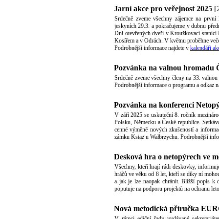
Jarní akce pro veřejnost 2025
[
Srdečně zveme všechny zájemce na první l
jeskyních 29.3. a pokračujeme v dubnu před
Dni otevřených dveří v Kroužkovací stanici 
Kosířem a v Odrách. V květnu proběhne veče
Podrobnější informace najdete v
kalendáři akc
Pozvánka na valnou hromadu
Srdečně zveme všechny členy na 33. valno
Podrobnější informace o programu a odkaz n
Pozvánka na konferenci Netopý
V září 2025 se uskuteční 8. ročník mezináro
Polsku, Německu a České republice. Setkávaj
cenné výměně nových zkušeností a informac
zámku Książ u Wałbrzychu. Podrobnější inf
Desková hra o netopýrech ve m
Všechny, kteří hrají rádi deskovky, informuj
hráčů ve věku od 8 let, kteří se díky ní mohou
a jak je lze naopak chránit. Bližší popis k 
poputuje na podporu projektů na ochranu le
Nová metodická příručka EURO
V rámci ediční řady vydávané sekretari