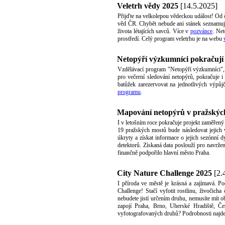
Veletrh vědy 2025
[14.5.2025]
Přijďte na velkolepou vědeckou událost! Od 
věd ČR. Chybět nebude ani stánek seznamují
života létajících savců. Více v
pozvánce
. Net
prostředí. Celý program veletrhu je na webu
Netopýří výzkumníci pokračují
Vzdělávací program "Netopýří výzkumníci", 
pro večerní sledování netopýrů, pokračuje i
batůžek zarezervovat na jednotlivých výpů
programu
.
Mapování netopýrů v pražskýc
I v letošním roce pokračuje projekt zaměřen
19 pražských mostů bude následovat jejich 
úkryty a získat informace o jejich sezónní 
detektorů. Získaná data poslouží pro navrže
finančně podpořilo hlavní město Praha.
City Nature Challenge 2025
[2.
I příroda ve městě je krásná a zajímavá. P
Challenge! Stačí vyfotit rostlinu, živočich
nebudete jistí určením druhu, nemusíte mít o
zapojí Praha, Brno, Uherské Hradiště, Če
vyfotografovaných druhů? Podrobnosti najd