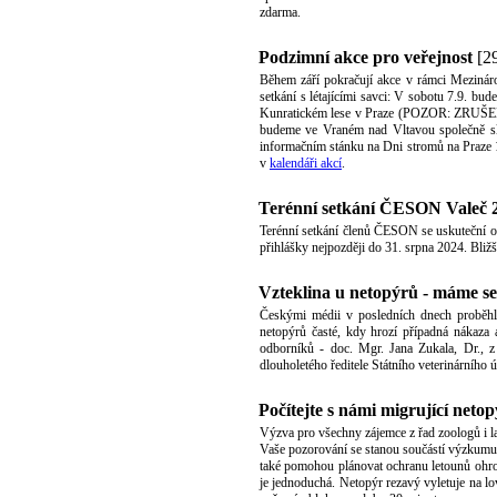
zdarma.
Podzimní akce pro veřejnost
[29
Během září pokračují akce v rámci Mezináro
setkání s létajícími savci: V sobotu 7.9. b
Kunratickém lese v Praze (POZOR: ZRUŠENO)
budeme ve Vraném nad Vltavou společně sl
informačním stánku na Dni stromů na Praze 
v
kalendáři akcí
.
Terénní setkání ČESON Valeč 
Terénní setkání členů ČESON se uskuteční o
přihlášky nejpozději do 31. srpna 2024. Bliž
Vzteklina u netopýrů - máme s
Českými médii v posledních dnech proběhl
netopýrů časté, kdy hrozí případná nákaza
odborníků - doc. Mgr. Jana Zukala, Dr., 
dlouholetého ředitele Státního veterinárního 
Počítejte s námi migrující neto
Výzva pro všechny zájemce z řad zoologů i lai
Vaše pozorování se stanou součástí výzkumu, 
také pomohou plánovat ochranu letounů ohrož
je jednoduchá. Netopýr rezavý vyletuje na lo