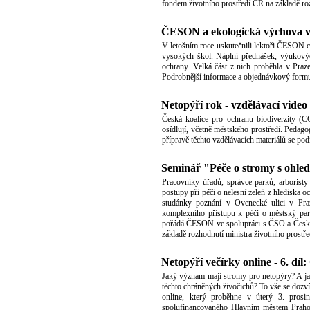
fondem životního prostředí ČR na základě roz
ČESON a ekologická výchova v
V letošním roce uskutečnili lektoři ČESON c
vysokých škol. Náplní přednášek, výukovýc
ochrany. Velká část z nich proběhla v Pra
Podrobnější informace a objednávkový formul
Netopýří rok - vzdělávací video
Česká koalice pro ochranu biodiverzity (CC
osídlují, včetně městského prostředí. Pedag
přípravě těchto vzdělávacích materiálů se po
Seminář "Péče o stromy s ohle
Pracovníky úřadů, správce parků, arborist
postupy při péči o nelesní zeleň z hlediska
studánky poznání v Ovenecké ulici v Pra
komplexního přístupu k péči o městský park
pořádá ČESON ve spolupráci s ČSO a Českou
základě rozhodnutí ministra životního prostře
Netopýří večírky online - 6. dí
Jaký význam mají stromy pro netopýry? A ja
těchto chráněných živočichů? To vše se dozv
online, který proběhne v úterý 3. pro
spolufinancovaného Hlavním městem Prahou 