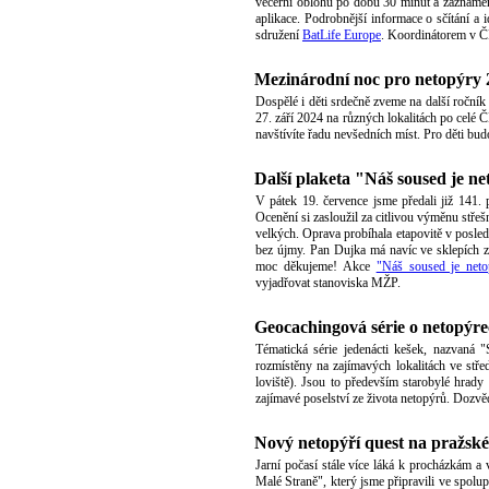
večerní oblohu po dobu 30 minut a zaznamen
aplikace. Podrobnější informace o sčítání a 
sdružení
BatLife Europe
. Koordinátorem v Č
Mezinárodní noc pro netopýry
Dospělé i děti srdečně zveme na další ročník
27. září 2024 na různých lokalitách po celé Č
navštívíte řadu nevšedních míst. Pro děti bu
Další plaketa "Náš soused je 
V pátek 19. července jsme předali již 141.
Ocenění si zasloužil za citlivou výměnu stře
velkých. Oprava probíhala etapovitě v posle
bez újmy. Pan Dujka má navíc ve sklepích z
moc děkujeme! Akce
"Náš soused je neto
vyjadřovat stanoviska MŽP.
Geocachingová série o netopýre
Tématická série jedenácti kešek, nazvaná
rozmístěny na zajímavých lokalitách ve stře
loviště). Jsou to především starobylé hrady
zajímavé poselství ze života netopýrů. Dozvěd
Nový netopýří quest na pražsk
Jarní počasí stále více láká k procházkám a
Malé Straně", který jsme připravili ve spolu