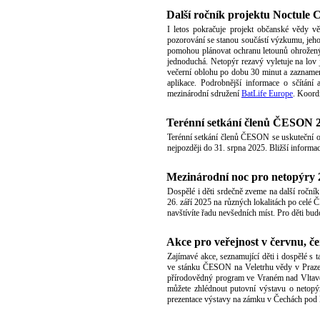
Další ročník projektu Noctule 
I letos pokračuje projekt občanské vědy vě
pozorování se stanou součástí výzkumu, jehož
pomohou plánovat ochranu letounů ohroženýc
jednoduchá. Netopýr rezavý vyletuje na lov 
večerní oblohu po dobu 30 minut a zaznamen
aplikace. Podrobnější informace o sčítání 
mezinárodní sdružení
BatLife Europe
. Koord
Terénní setkání členů ČESON 
Terénní setkání členů ČESON se uskuteční 
nejpozději do 31. srpna 2025. Bližší inform
Mezinárodní noc pro netopýry 
Dospělé i děti srdečně zveme na další ročník
26. září 2025 na různých lokalitách po celé Č
navštívíte řadu nevšedních míst. Pro děti bu
Akce pro veřejnost v červnu, če
Zajímavé akce, seznamující děti i dospělé s 
ve stánku ČESON na Veletrhu vědy v Praze. 
přírodovědný program ve Vraném nad Vltavou.
můžete zhlédnout putovní výstavu o netopý
prezentace výstavy na zámku v Čechách pod