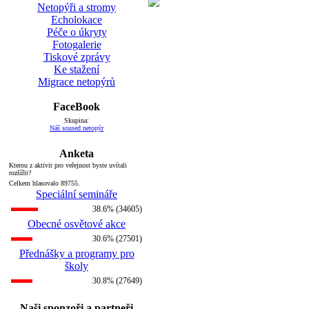
Netopýři a stromy
Echolokace
Péče o úkryty
Fotogalerie
Tiskové zprávy
Ke stažení
Migrace netopýrů
FaceBook
Skupina:
Náš soused netopýr
Anketa
Kterou z aktivit pro veřejnost byste uvítali
rozšířit?
Celkem hlasovalo 89755.
Speciální semináře
38.6% (34605)
Obecné osvětové akce
30.6% (27501)
Přednášky a programy pro
školy
30.8% (27649)
Naši sponzoři a partneři