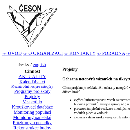
ÚVOD
O ORGANIZACI
KONTAKTY
PORADNA
^ö^
^ö^
^ö^
^ö^
^ö
česky
/
english
Projekty
Činnost
AKTUALITY
Ochrana netopýrů vázaných na úkryty
Kalendář akcí
Mezinárodní noc pro netopýry
Cílem projektu je zefektivnění ochrany netopýrů
Programy pro školy
dílčích kroků:
Projekty
zvýšení informovanosti všech zainteresov
Vespertilio
budov a pozemků, veřejné správy ad.) o 
Kroužkovací databáze
prosazování plošné realizace vhodných o
Monitoring populací
vodních ploch a vodotečí
Monitoring paneláků
zlepšení vztahu široké veřejnosti k neto
Průzkumy a posudky
Rekonstrukce budov