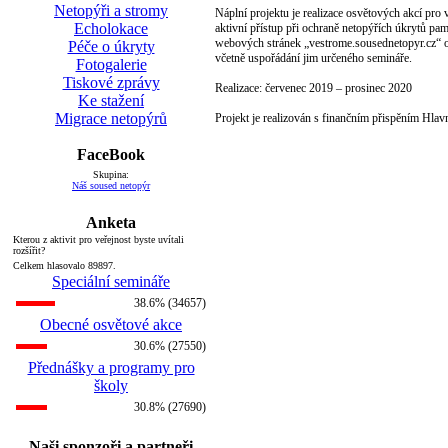
Netopýři a stromy
Náplní projektu je realizace osvětových akcí pro
Echolokace
aktivní přístup při ochraně netopýřích úkrytů pa
webových stránek „vestrome.sousednetopyr.cz“ o 
Péče o úkryty
včetně uspořádání jim určeného semináře.
Fotogalerie
Tiskové zprávy
Realizace: červenec 2019 – prosinec 2020
Ke stažení
Migrace netopýrů
Projekt je realizován s finančním přispěním Hlav
FaceBook
Skupina:
Náš soused netopýr
Anketa
Kterou z aktivit pro veřejnost byste uvítali
rozšířit?
Celkem hlasovalo 89897.
Speciální semináře
38.6% (34657)
Obecné osvětové akce
30.6% (27550)
Přednášky a programy pro
školy
30.8% (27690)
Naši sponzoři a partneři