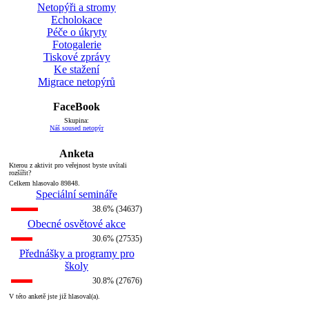
Netopýři a stromy
Echolokace
Péče o úkryty
Fotogalerie
Tiskové zprávy
Ke stažení
Migrace netopýrů
FaceBook
Skupina:
Náš soused netopýr
Anketa
Kterou z aktivit pro veřejnost byste uvítali
rozšířit?
Celkem hlasovalo 89848.
Speciální semináře
38.6% (34637)
Obecné osvětové akce
30.6% (27535)
Přednášky a programy pro
školy
30.8% (27676)
V této anketě jste již hlasoval(a).