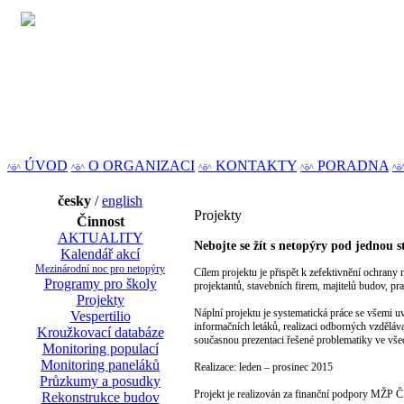
ÚVOD
O ORGANIZACI
KONTAKTY
PORADNA
^ö^
^ö^
^ö^
^ö^
^ö
česky
/
english
Projekty
Činnost
AKTUALITY
Nebojte se žít s netopýry pod jednou s
Kalendář akcí
Mezinárodní noc pro netopýry
Cílem projektu je přispět k zefektivnění ochrany
Programy pro školy
projektantů, stavebních firem, majitelů budov, pr
Projekty
Náplní projektu je systematická práce se všemi u
Vespertilio
informačních letáků, realizaci odborných vzděláv
Kroužkovací databáze
současnou prezentaci řešené problematiky ve vše
Monitoring populací
Monitoring paneláků
Realizace: leden – prosinec 2015
Průzkumy a posudky
Projekt je realizován za finanční podpory MŽP 
Rekonstrukce budov