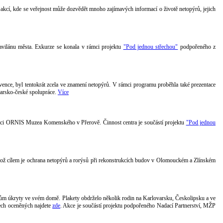
u akcí, kde se veřejnost může dozvědět mnoho zajímavých informací o životě netopýrů, jejich
avilánu města. Exkurze se konala v rámci projektu
"Pod jednou střechou"
podpořeného z
ence, byl tentokrát zcela ve znamení netopýrů. V rámci programu proběhla také prezentace
carsko-české spolupráce.
Více
nici ORNIS Muzea Komenského v Přerově. Činnost centra je součástí projektu
"Pod jednou
jehož cílem je ochrana netopýrů a rorýsů při rekonstrukcích budov v Olomouckém a Zlínském
rům úkryty ve svém domě. Plakety obdrželo několik rodin na Karlovarsku, Českolipsku a ve
všech oceněných najdete
zde
. Akce je součástí projektu podpořeného Nadací Partnerství, MŽP