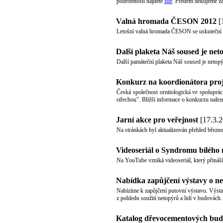
podrobnosti najdete
zde
. Předem děkujeme z
Valná hromada ČESON 2012
[
Letošní valná hromada ČESON se uskuteční 
Další plaketa Náš soused je net
Další památeční plaketa Náš soused je neto
Konkurz na koordionátora pro
Česká společnost ornitologická ve spolupr
střechou". Bližší informace o konkurzu nale
Jarní akce pro veřejnost
[17.3.2
Na stránkách byl aktualizován přehled břez
Videoseriál o Syndromu bílého
Na YouTube vzniká videoseriál, který přináš
Nabídka zapůjčení výstavy o n
Nabízíme k zapůjčení putovní výstavu. Výsta
z pohledu soužití netopýrů a lidí v budovách
Katalog dřevocementových bud