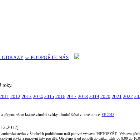
ODKAZY
PODPOŘTE NÁS
^
^ö^
é roky.
2011
2012
2013
2014
2015
2016
2017
2018
2019
2020
2021
2022
20
 a přejeme všem krásné vánoční svátky a hodně štěstí v novém roce.
PF 2013
.12.2012]
amberská stezka v Žihobcích prohlédnout naší putovní výstavu "NETOPÝŘI". Výstava představuj
raktivní prvky a pracovní listy pro děti. Otevřeno je od pondělí do pátku, vždy od 9,00 do 1