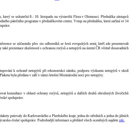
 který se uskuteční 8.- 10. listopadu na výstavišti Flora v Olomouci. Přednáška zástupců
vodného pátečního programu v přednáškovém centru. Vstup na přednášku, která začíná ve 14
upráce.
erence se zúčastnilo přes sto odborníků ze šesti evropských zemí, kteří zde prezentovali
ly také prezentace zkušeností s ochranou rorýsů a netopýrů na území ČR včetně dosavadních
přistupování k ochraně netopýrů při rekonstrukci zámku, podporu výzkumu netopýrů v okolí
laketa byla předána v září v rámci letošní Mezinárodní noci pro netopýry.
ovat konzultace v oblasti ochrany rorýsů, netopýrů a dalších druhů ohrožených živočichů
české spolupráce.
plakety putovaly do Karlovarského a Plzeňského kraje, jedna do středních a jedna do jižních
arsko-české spolupráce. Podrobnější informace a přehled všech oceněných najdete
zde.