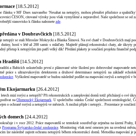
formace
[18.5.2012]
tor článku v MF Dnes nazvaného ¨Nesahat na netopýry, mohou přenášet příušnice a spalničky¨
racovnici ČESON, citované výroky jsou však vymyšlené a nepravdivé. Naše společnost se od za
robnější stanovisko k článku naleznete
zde
.
 předána v Doubravčicích
[18.5.2012]
 je netopýr se stali Miroslav Mokrycki a Blanka Šímová. Na své chatě v Doubravčicích mají pod
dutiny, hostí v létě až 200 samic s mláďaty. Majitelé plánují rekonstrukci chaty, ale úkryt
ladný přístup k netopýrům jim patří velký dík! Předání plakety je součástí projektu finančně
 Hradišti
[14.5.2012]
dišti a Babicích uskutečnilo první z plánované série školení pro dobrovolné mapovatele netopý
ně práce s ultrazvukovým detektorem a druhové determinace netopýrů na základě echolok
polupráce
. Vyškolení mapovatelé se budou následně podílet na mapování rorýsů a netopýrů v 
ckém Ekojarmarku
[26.4.2012]
h letech mizí rorýsi a netopýři? Při rekonstrukcích a zateplování domů totiž přicházejí o své 
 podívat na
Olomoucký Ekojarmark
. U společného stánku České společnosti ornitologické,
jen o ochraně rorýsů a netopýrů ve městech. A možná přijde i netopýr... Prezentace je součás
vých domech
[24.4.2012]
kračuje i v roce 2012. Práce mapovatelů se tentokrát soustřeďuje zejména na území Prahy, Br
 z
Programu Švýcarsko-české spolupráce
. Monitoring však není omezen jen na uvedená města
cím lze následně zajistit ochranu netopýrů během rekonstrukcí domů. Metodika mapování je je