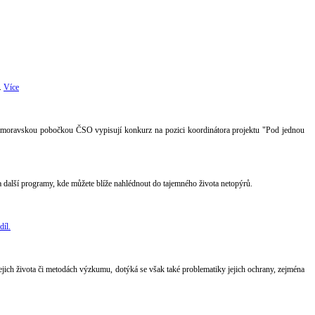
i.
Více
domoravskou pobočkou ČSO vypisují konkurz na pozici koordinátora projektu "Pod jednou
další programy, kde můžete blíže nahlédnout do tajemného života netopýrů.
díl.
jich života či metodách výzkumu, dotýká se však také problematiky jejich ochrany, zejména