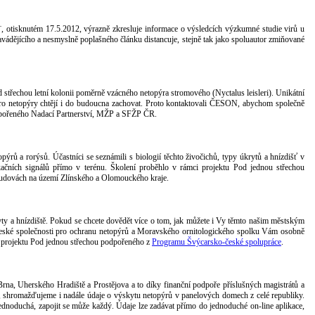
, otisknutém 17.5.2012, výrazně zkresluje informace o výsledcích výzkumné studie virů u
vádějícího a nesmyslně poplašného článku distancuje, stejně tak jako spoluautor zmiňované
 střechou letní kolonii poměrně vzácného netopýra stromového (Nyctalus leisleri). Unikátní
y pro netopýry chtějí i do budoucna zachovat. Proto kontaktovali ČESON, abychom společně
 podpořeného Nadací Partnerství, MŽP a SFŽP ČR.
rů a rorýsů. Účastníci se seznámili s biologií těchto živočichů, typy úkrytů a hnízdišť v
ačních signálů přímo v terénu. Školení proběhlo v rámci projektu Pod jednou střechou
budovách na území Zlínského a Olomouckého kraje.
úkryty a hnízdiště. Pokud se chcete dovědět více o tom, jak můžete i Vy těmto našim městským
 České společnosti pro ochranu netopýrů a Moravského ornitologického spolku Vám osobně
tí projektu Pod jednou střechou podpořeného z
Programu Švýcarsko-české spolupráce
.
na, Uherského Hradiště a Prostějova a to díky finanční podpoře příslušných magistrátů a
, shromažďujeme i nadále údaje o výskytu netopýrů v panelových domech z celé republiky.
dnoduchá, zapojit se může každý. Údaje lze zadávat přímo do jednoduché on-line aplikace,