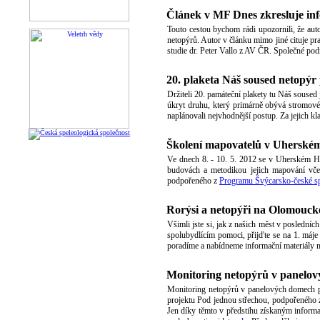
Článek v MF Dnes zkresluje in
Touto cestou bychom rádi upozornili, že au
netopýrů. Autor v článku mimo jiné cituje p
studie dr. Peter Vallo z AV ČR. Společné pod
20. plaketa Náš soused netopýr
Držiteli 20. památeční plakety tu Náš soused
úkryt druhu, který primárně obývá stromové 
naplánovali nejvhodnější postup. Za jejich k
Školení mapovatelů v Uherském
Ve dnech 8. - 10. 5. 2012 se v Uherském Hra
budovách a metodikou jejich mapování včet
podpořeného z
Programu Švýcarsko-české s
Rorýsi a netopýři na Olomou
Všimli jste si, jak z našich měst v posledníc
spolubydlícím pomoci, přijďte se na 1. máje
poradíme a nabídneme informační materiály ne
Monitoring netopýrů v panelo
Monitoring netopýrů v panelových domech po
projektu Pod jednou střechou, podpořeného
Jen díky těmto v předstihu získaným informa