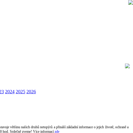
23
2024
2025
2026
e většinu našich druhů netopýrů a přináší základní informace o jejich životě, ochraně a
6,00 hod. Srdečně zveme! Více informací
zde