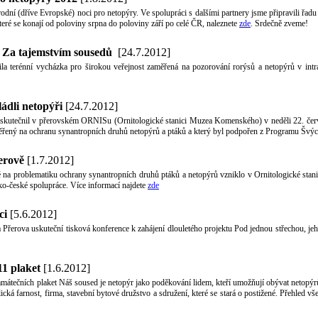
rodní (dříve Evropské) noci pro netopýry. Ve spolupráci s dalšími partnery jsme připravili řad
eré se konají od poloviny srpna do poloviny září po celé ČR, naleznete
zde
. Srdečně zveme!
 Za tajemstvím sousedů
[24.7.2012]
a terénní vycházka pro širokou veřejnost zaměřená na pozorování rorýsů a netopýrů v intr
ádli netopýři
[24.7.2012]
e uskutečnil v přerovském ORNISu (Ornitologické stanici Muzea Komenského) v neděli 22. červ
měřený na ochranu synantropních druhů netopýrů a ptáků a který byl podpořen z Programu Švý
erově
[1.7.2012]
 na problematiku ochrany synantropních druhů ptáků a netopýrů vzniklo v Ornitologické sta
o-české spolupráce. Více informací najdete
zde
ci
[5.6.2012]
ta Přerova uskuteční tisková konference k zahájení dlouletého projektu Pod jednou střechou, 
11 plaket
[1.6.2012]
mátečních plaket Náš soused je netopýr jako poděkování lidem, kteří umožňují obývat netopý
ická farnost, firma, stavební bytové družstvo a sdružení, které se stará o postižené. Přehled 