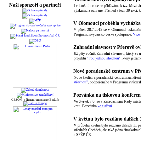
Naši sponzoři a partneři
I v letošním roce se přidáváme k tzv. Meziná
výzkumu a ochraně. Přehled všech 39 akcí, kt
V Olomouci proběhla vycházka
V pátek 20.7.2012 se v Olomouci uskutečnil
Programu švýcarsko-české spolupráce.
Více
Zahradní slavnost v Přerově ovl
Již pátý ročník Zahradní slavnosti, který s
projektu
"Pod jednou střechou"
, který je za
Nové poradenské centrum v Př
Nové školící a poradenské centrum zaměřené
střechou"
, podpořeného v Programu švýcarsk
Pozvánka na tiskovou konferen
ČESON je členem organizace BatLife
Ve čtvrtek 7.6. se v Zasedací síni Rady měs
kraji. Pozvánka
ke stažení
V květnu bylo rozdáno dalších 
V průběhu května bylo rozdáno dalších 11 pa
středních Čechách, ale také jedna římskokatol
a SFŽP ČR.