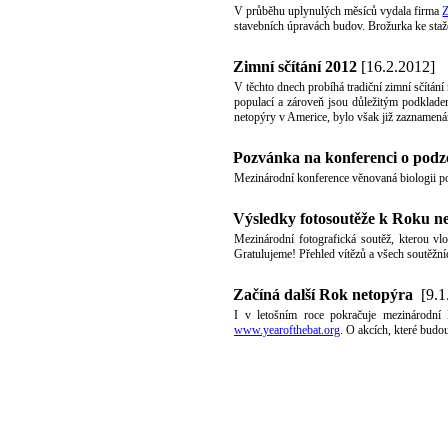
V průběhu uplynulých měsíců vydala firma
Z
stavebních úpravách budov. Brožurka ke sta
Zimní sčítání 2012
[16.2.2012]
V těchto dnech probíhá tradiční zimní sčítá
populací a zároveň jsou důležitým podklade
netopýry v Americe, bylo však již zaznamenán
Pozvánka na konferenci o podz
Mezinárodní konference věnovaná biologii pod
Výsledky fotosoutěže k Roku n
Mezinárodní fotografická soutěž, kterou vl
Gratulujeme! Přehled vítězů a všech soutěžní
Začíná další Rok netopýra
[9.1
I v letošním roce pokračuje mezinárodní 
www.yearofthebat.org
. O akcích, které bud