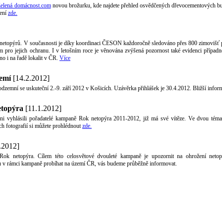
elená domácnost.com
novou brožurku, kde najdete přehled osvědčených dřevocementových bud
žení
zde.
ní netopýrů. V současnosti je díky koordinaci ČESON každoročně sledováno přes 800 zimovišť 
m pro jejich ochranu. I v letošním roce je věnována zvýšená pozornost také evidenci přípa
o i na řadě lokalit v ČR.
Více
emí
[14.2.2012]
zemní se uskuteční 2.-9. září 2012 v Košicích. Uzávěrka přihlášek je 30.4.2012. Bližší inform
etopýra
[11.1.2012]
oni vyhlásili pořadatelé kampaně Rok netopýra 2011-2012, již má své vítěze. Ve dvou témat
ch fotografií si můžete prohlédnout
zde.
.2012]
Rok netopýra. Cílem této celosvětové dvouleté kampaně je upozornit na ohrožení netop
ou v rámci kampaně probíhat na území ČR, vás budeme průběžně informovat.