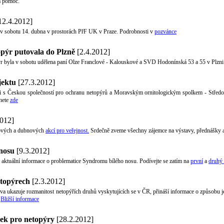
a pomoc.
12.4.2012]
v sobotu 14. dubna v prostorách PřF UK v Praze. Podrobnosti v
pozvánce
opýr putovala do Plzně
[2.4.2012]
pýr byla v sobotu udělena paní Olze Franclové - Kalouskové a SVD Hodonínská 53 a 55 v Plzn
jektu
[27.3.2012]
áci s Českou společností pro ochranu netopýrů a Moravským ornitologickým spolkem - Stře
znete
zde
012]
nových a dubnových
akcí pro veřejnost.
Srdečně zveme všechny zájemce na výstavy, přednášky a 
 nosu
[9.3.2012]
í aktuální informace o problematice Syndromu bílého nosu. Podívejte se zatím na
první
a
druhý 
etopýrech
[2.3.2012]
va ukazuje rozmanitost netopýřích druhů vyskytujících se v ČR, přináší informace o způsobu je
.
Bližší informace
ek pro netopýry
[28.2.2012]