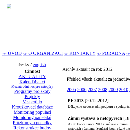
ÚVOD
O ORGANIZACI
KONTAKTY
PORADNA
^ö^
^ö^
^ö^
^ö^
^ö
česky
/
english
Archív aktualit za rok 2012
Činnost
AKTUALITY
Přehled všech aktualit za jednotliv
Kalendář akcí
Mezinárodní noc pro netopýry
2005
2006
2007
2008
2009
2010
Programy pro školy
Projekty
PF 2013
[20.12.2012]
Vespertilio
Kroužkovací databáze
Děkujeme za dosavadní podporu a spolupráci
Monitoring populací
Monitoring paneláků
Zimní výstava o netopýrech
[18
Průzkumy a posudky
Až do konce února 2013 si můžete v muzeu L
Rekonstrukce budov
metodách výzkumu. Součástí jsou i různé inte