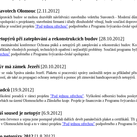
Stavotech Olomouc
[2.11.2012]
 úpravách budov se mohou dozvědět návštěvníci stavebního veletrhu Stavotech - Moderní dům,
spolupráci s projektanty, stavebními firmami i úřady dlouhodobě věnují, bude součástí dopro
ška je součástí projektu
"Pod jednou střechou"
podpořeného z Programu švýcarsko-české spol
topýrů při zateplování a rekonstrukcích budov
[28.10.2012]
mezinárodní konference Ochrana ptáků a netopýrů při zateplování a rekonstrukci budov. Konf
příklady vhodných postupů, technických opatření i nejčastější problémy. Součástí programu by
řechou"
podpořeného z Programu švýcarsko-české spolupráce.
pýr má zámek Jezeří
[20.10.2012]
 se stala Správa zámku Jezeří. Plaketu si pracovníci správy zasloužili nejen za příkladné 
ností, ale také za propagaci ochrany netopýrů a pomoc při zimování handicapovaných netopýrů. P
radců
[19.9.2012]
 školení poradců v rámci projektu
"Pod jednou střechou"
. Vyškolení odborníci budou poskyt
tavbách na území Olomouckého a Zlínského kraje. Projekt je financován z Programu švýcarsko-
áš soused je netopýr
[6.9.2012]
m července a srpna jsme postupně předali dalších devět památečních plaket a certifikátů. Tři 
é v Olomouckém kraji a to v rámci projektu
"Pod jednou střechou"
podpořeného z Programu švýc
o netopýry 2012
[1.8.2012]