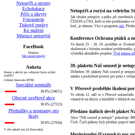
Netopýři a stromy
Echolokace
Netopýři a rorýsi na veletrhu 
Péče o úkryty
Jak chránit netopýry a ptáky při stavebních
Fotogalerie
ČESON a ČSO, kteří se této problematice ve 
Tiskové zprávy
hod., je zdarma. Více o programu
zde.
Předná
Ke stažení
Migrace netopýrů
Konference Ochrana ptáků a ne
Ve dnech 25. - 26. 10. proběhla ve Zvoleně 
FaceBook
zkušenosti s řešením uvedené problematiky, 
Skupina:
výsledků aktuálního projektu
"Pod jednou st
Náš soused netopýr
39. plaketu Náš soused je neto
Anketa
Držitelem 39. plakety Náš soused je netopýr
Kterou z aktivit pro veřejnost byste uvítali
rozšířit?
zámku a poskytnutí prostor pro práci s veřej
Celkem hlasovalo 89780.
Speciální semináře
V Přerově proběhlo školení po
38.6% (34611)
Ve středu 12. září se v Přerově uskutečnilo
Obecné osvětové akce
vázaných na úkryty a hnízdiště v lidských s
30.6% (27513)
Přednášky a programy pro
Předáno dalších devět plaket N
školy
Akce "Náš soused je netopýr" pokračuje. Běhe
Čech. Čtyři plakety byly předány poprvé tak
30.8% (27656)
V této anketě jste již hlasoval(a).
Mezinárodní (Evropská) noc pr