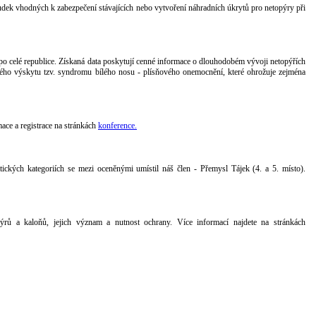
ek vhodných k zabezpečení stávajících nebo vytvoření náhradních úkrytů pro netopýry při
po celé republice. Získaná data poskytují cenné informace o dlouhodobém vývoji netopýřích
dného výskytu tzv. syndromu bílého nosu - plísňového onemocnění, které ohrožuje zejména
ace a registrace na stránkách
konference.
ických kategoriích se mezi oceněnými umístil náš člen - Přemysl Tájek (4. a 5. místo).
ýrů a kaloňů, jejich význam a nutnost ochrany. Více informací najdete na stránkách